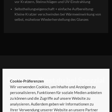
vor Kratzern, Steinschlägen und UV-Einstrahlung
Selbstheilungseigenschaft + einfache Aufbereitung:
Kleine Kratzer verschwinden bei Wärmeeinwirkung von
selbst, mühelose Wiederherstellung des Glanzes
Darum solltest du bei Spezzial
Cookie-Präferenzen
Wir verwenden Cookies, um Inhalte und Anzeigen zu
bestellen
personalisieren, Funktionen für soziale Medien anbieten
zu können und die Zugriffe auf unsere Website zu
analysieren. Außerdem geben wir Informationen zu
Ihrer Verwendung unserer Website an unsere Partner