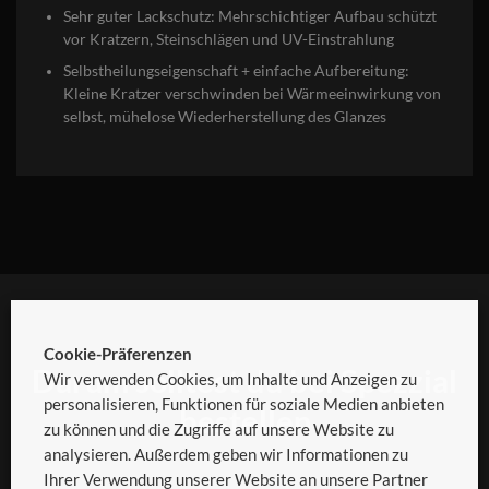
Sehr guter Lackschutz: Mehrschichtiger Aufbau schützt
vor Kratzern, Steinschlägen und UV-Einstrahlung
Selbstheilungseigenschaft + einfache Aufbereitung:
Kleine Kratzer verschwinden bei Wärmeeinwirkung von
selbst, mühelose Wiederherstellung des Glanzes
Cookie-Präferenzen
Darum solltest du bei Spezzial
Wir verwenden Cookies, um Inhalte und Anzeigen zu
personalisieren, Funktionen für soziale Medien anbieten
bestellen
zu können und die Zugriffe auf unsere Website zu
analysieren. Außerdem geben wir Informationen zu
Ihrer Verwendung unserer Website an unsere Partner