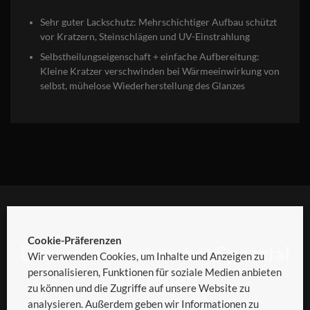
Sehr guter Lackschutz: Mehrschichtiger Aufbau schützt
vor Kratzern, Steinschlägen und UV-Einstrahlung
Selbstheilungseigenschaft + einfache Aufbereitung:
Kleine Kratzer verschwinden bei Wärmeeinwirkung von
selbst, mühelose Wiederherstellung des Glanzes
Cookie-Präferenzen
Darum solltest du bei Spezzial
Wir verwenden Cookies, um Inhalte und Anzeigen zu
personalisieren, Funktionen für soziale Medien anbieten
bestellen
zu können und die Zugriffe auf unsere Website zu
analysieren. Außerdem geben wir Informationen zu