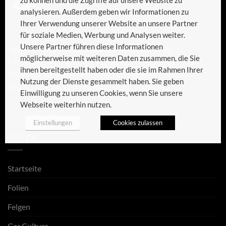
zu können und die Zugriffe auf unsere Website zu
analysieren. Außerdem geben wir Informationen zu
Ihrer Verwendung unserer Website an unsere Partner
für soziale Medien, Werbung und Analysen weiter.
Unsere Partner führen diese Informationen
“Spezzial” ist ein erfahrenes Unternehmen in der
möglicherweise mit weiteren Daten zusammen, die Sie
Fahrzeugfolierung. Unsere Leidenschaft für “High Gloss”
ihnen bereitgestellt haben oder die sie im Rahmen Ihrer
Folien hat zur Entwicklung hochwertiger Folien ohne
Nutzung der Dienste gesammelt haben. Sie geben
Orangehaut und mit höchster Qualität geführt.
Einwilligung zu unseren Cookies, wenn Sie unsere
Webseite weiterhin nutzen.
Einstellungen
Cookies zulassen
SEITEN
Startseite
Folien
Felgen
Car Culture