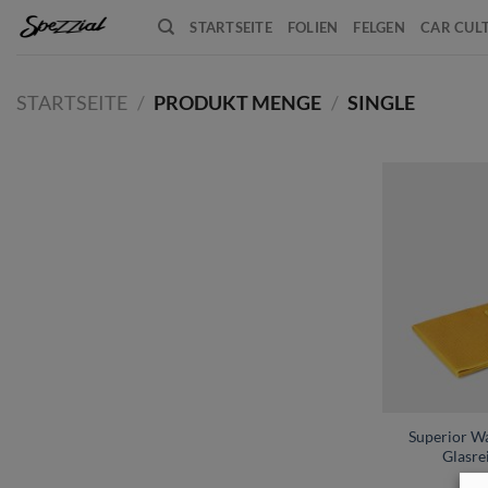
Zum
STARTSEITE
FOLIEN
FELGEN
CAR CUL
Inhalt
springen
STARTSEITE
/
PRODUKT MENGE
/
SINGLE
+
Superior Wa
Glasre