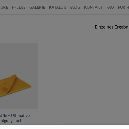
TURE
PFLEGE
GALERIE
KATALOG
BLOG
KONTAKT
FAQ
FÜR 
Einzelnes Ergebni
ffle – Ultimatives
inigungstuch
7,95
€