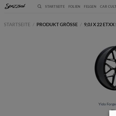
Zum
STARTSEITE
FOLIEN
FELGEN
CAR CUL
Inhalt
springen
STARTSEITE
/
PRODUKT GRÖSSE
/
9,0J X 22 ETX
+
Yido Forge
A