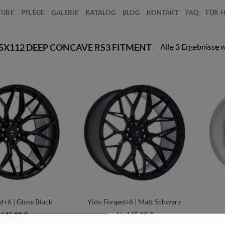
TURE
PFLEGE
GALERIE
KATALOG
BLOG
KONTAKT
FAQ
FÜR 
Alle 3 Ergebnisse 
X 5X112 DEEP CONCAVE RS3 FITMENT
+
+
d+6 | Gloss Black
Yido Forged+6 | Matt Schwarz
b
645,00
€
Ab
645,00
€