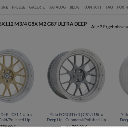
TURE
PFLEGE
GALERIE
KATALOG
BLOG
KONTAKT
FAQ
FÜR 
7 5X112 M3/4 G8X M2 G87 ULTRA DEEP
Alle 3 Ergebnisse 
+
+
D+R | CS1.1 Ultra
Yido FORGED+R | CS1.1 Ultra
Yid
Gold/Polished Lip
Deep Lip | Gunmetal/Polished Lip
Deep
b
750,00
€
Ab
750,00
€