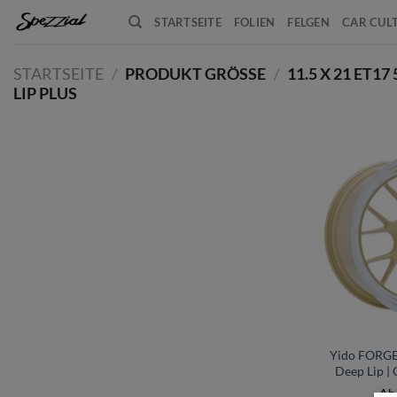
Zum
STARTSEITE
FOLIEN
FELGEN
CAR CUL
Inhalt
springen
STARTSEITE
/
PRODUKT GRÖSSE
/
11.5 X 21 ET1
LIP PLUS
+
Yido FORGE
Deep Lip | 
A