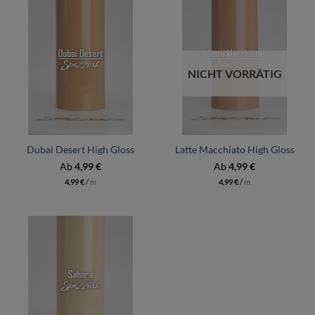
NICHT VORRÄTIG
Dubai Desert High Gloss
Latte Macchiato High Gloss
Ab
4,99
€
Ab
4,99
€
4,99
€
/
m
4,99
€
/
m