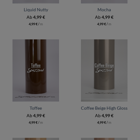
Liquid Nutty
Mocha
Ab
4,99
€
Ab
4,99
€
4,99
€
/
m
4,99
€
/
m
Toffee
Coffee Beige High Gloss
Ab
4,99
€
Ab
4,99
€
4,99
€
/
m
4,99
€
/
m