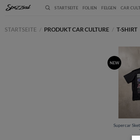
Zum
STARTSEITE
FOLIEN
FELGEN
CAR CUL
Inhalt
springen
STARTSEITE
/
PRODUKT CAR CULTURE
/
T-SHIRT
NEW
+
Supercar Sket