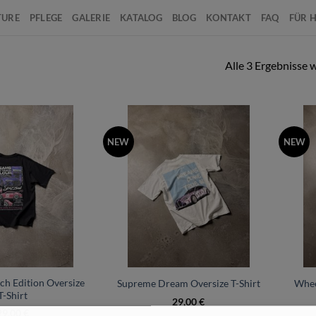
TURE
PFLEGE
GALERIE
KATALOG
BLOG
KONTAKT
FAQ
FÜR 
Alle 3 Ergebnisse 
NEW
NEW
+
+
ch Edition Oversize
Supreme Dream Oversize T-Shirt
Whee
T-Shirt
29,00
€
29,00
€